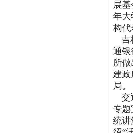
展基
年大
构代
吉
通银
所做
建政
局。
交
专题
统讲
绍“