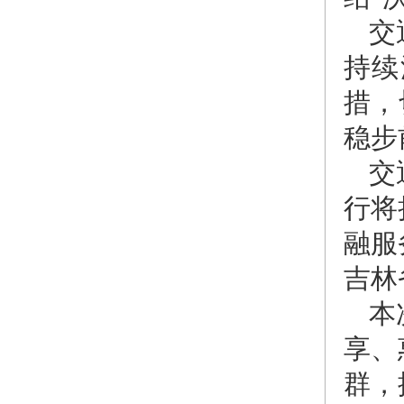
交
持续
措，
稳步
交
行将
融服
吉林
本
享、
群，