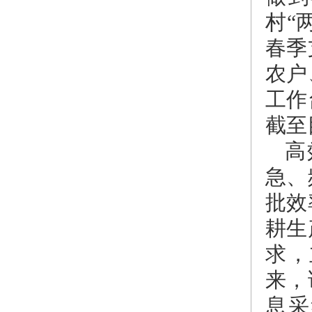
村“
春季
农户
工作
截至
高
急、
批效
耕生
求，
来，
息采