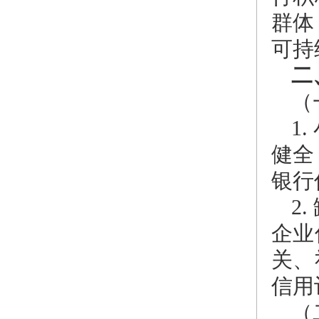
群体
可持
二
（
1
健全
银行
2
企业
关、
信用
（