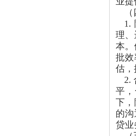
业提
（
1
理、
本。
批效
估，
2
平，
下，
的沟
贷业