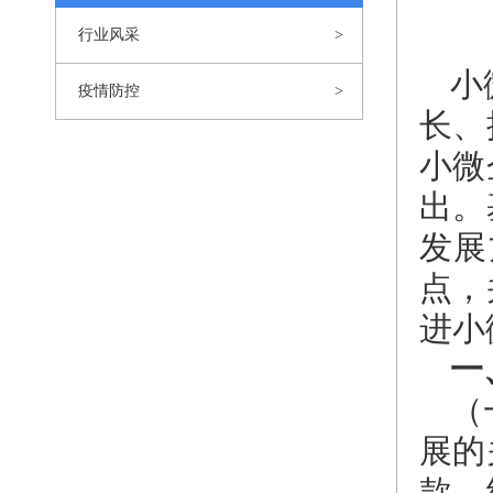
行业风采
小
疫情防控
长、
小微
出。
发展
点，
进小
一
（
展的
款、