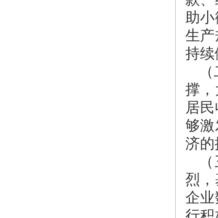
助小
生产
持续
（
撑，
居民
够激
济的
（
烈，
企业
行积